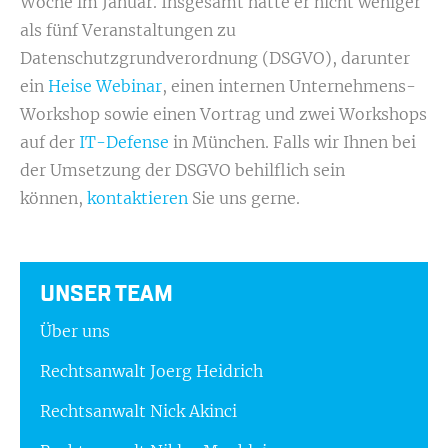
Woche im Januar. Insgesamt hatte er nicht weniger
als fünf Veranstaltungen zu
Datenschutzgrundverordnung (DSGVO), darunter
ein
Heise Webinar
, einen internen Unternehmens-
Workshop sowie einen Vortrag und zwei Workshops
auf der
IT-Defense
in München. Falls wir Ihnen bei
der Umsetzung der DSGVO behilflich sein
können,
kontaktieren
Sie uns gerne.
UNSER TEAM
Über uns
Rechtsanwalt Joerg Heidrich
Rechtsanwalt Nick Akinci