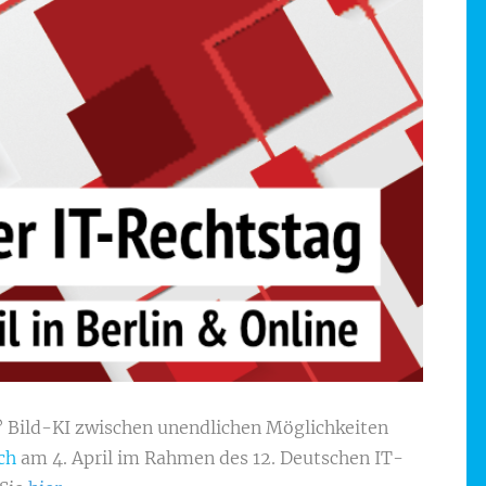
 Bild-KI zwischen unendlichen Möglichkeiten
ch
am 4. April im Rahmen des 12. Deutschen IT-