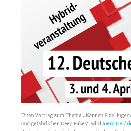
Einen Vortrag zum Thema „Können Pixel lügen?
und gefährlichen Deep Fakes“ wird
Joerg Heidri