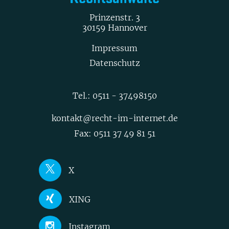
Prinzenstr. 3
30159 Hannover
Impressum
Datenschutz
Tel.:
0511 - 37498150
kontakt@recht-im-internet.de
Fax: 0511 37 49 81 51
X
Joerg Heidrich
XING
Nick Akinci
Joerg Heidrich
Instagram